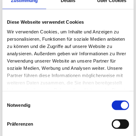
Zustimmung
Details
Über Cookies
Diese Webseite verwendet Cookies
Wir verwenden Cookies, um Inhalte und Anzeigen zu
personalisieren, Funktionen für soziale Medien anbieten
Kontakt
zu können und die Zugriffe auf unsere Website zu
analysieren. Außerdem geben wir Informationen zu Ihrer
Tolksdorf Innenausbau GmbH in Hamburg
Verwendung unserer Website an unsere Partner für
soziale Medien, Werbung und Analysen weiter. Unsere
Mehr erfahren
Partner führen diese Informationen möglicherweise mit
weiteren Daten zusammen, die Sie ihnen bereitgestellt
haben oder die sie im Rahmen Ihrer Nutzung der Dienste
gesammelt haben.
Einwilligungsauswahl
Notwendig
Willkommen bei Tolksdorf
Präferenzen
Innenausbau