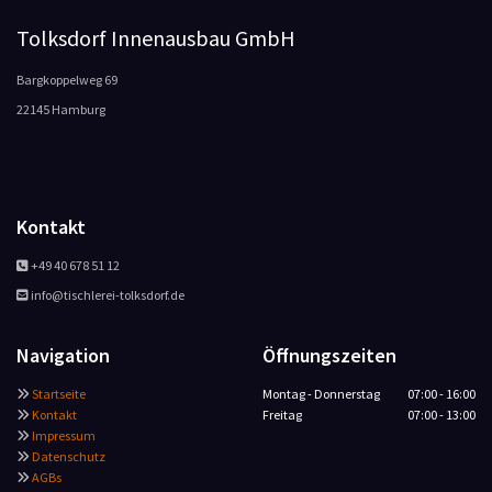
Tolksdorf Innenausbau GmbH
Bargkoppelweg 69
22145 Hamburg
Kontakt
+49 40 678 51 12

info@tischlerei-tolksdorf.de

Navigation
Öffnungszeiten
Startseite
Montag - Donnerstag
07:00 - 16:00

Kontakt
Freitag
07:00 - 13:00

Impressum

Datenschutz

AGBs
