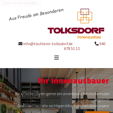
Zum Inhalt springen
info@tischlerei-tolksdorf.de
040


678 51 12
Ihr Innenausbauer
Wir erstellen Ihnen gerne ein unverbindliches kostenloses
Angebot!
Sie finden hier alle wichtigen Informationen über unsere