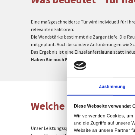
Eine maßgeschneiderte Tür wird individuell für Ih
relevanten Faktoren:
Die Wandstärke bestimmt die Zargentiefe. Die Rau
mitgeplant. Auch besondere Anforderungen wie Scha
Das Ergebnis ist eine Einzelanfertigung statt indu
Haben Sie noch Fragen zu unseren maßgeferti
Zustimmung
Welche Türarten fertig
Diese Webseite verwendet 
Wir verwenden Cookies, um I
und die Zugriffe auf unsere 
Unser Leistungsspektrum umfasst verschiedene Tür
Website an unsere Partner fü