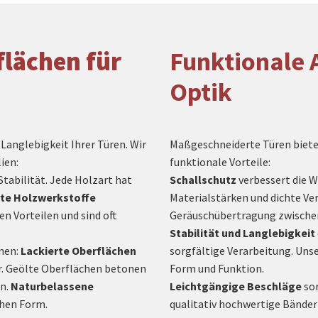
flächen für
Funktionale 
Optik
Langlebigkeit Ihrer Türen. Wir
Maßgeschneiderte Türen bieten
lien:
funktionale Vorteile:
tabilität. Jede Holzart hat
Schallschutz
verbessert die W
rte Holzwerkstoffe
Materialstärken und dichte Ve
n Vorteilen und sind oft
Geräuschübertragung zwisch
Stabilität und Langlebigkeit
onen:
Lackierte Oberflächen
sorgfältige Verarbeitung. Uns
ar. Geölte Oberflächen betonen
Form und Funktion.
an.
Naturbelassene
Leichtgängige Beschläge
sor
ichen Form.
qualitativ hochwertige Bänder 