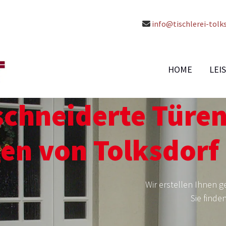
info@tischlerei-tolks

HOME
LEI
hneiderte Türen:
en von Tolksdorf
Wir erstellen Ihnen 
Sie finde