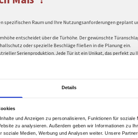
ren spezifischen Raum und Ihre Nutzungsanforderungen geplant und
mhöhe entscheidet über die Türhöhe. Der gewünschte Türanschlag 
llschutz oder spezielle Beschläge fließen in die Planung ein.
strieller Serienproduktion. Jede Tür ist ein Unikat, das perfekt z
gten Türen in Hamburg?
Kontaktieren Sie uns gerne per E-Mail.
Details
en wir individuell?
Cookies
nhalte und Anzeigen zu personalisieren, Funktionen für soziale
Website zu analysieren. Außerdem geben wir Informationen zu I
arten für jeden Bedarf:
r soziale Medien, Werbung und Analysen weiter. Unsere Partner