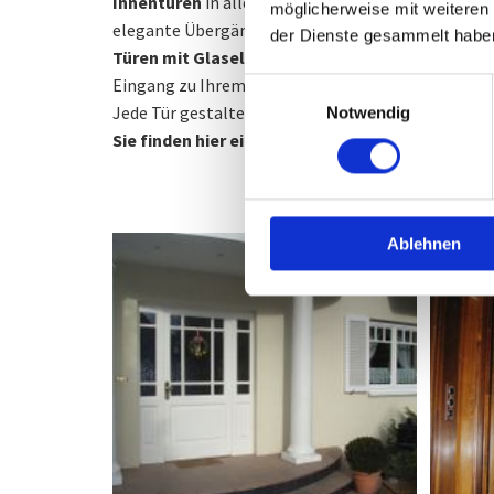
Innentüren
in allen gängigen und besonderen Grö
möglicherweise mit weiteren
elegante Übergänge und lassen Räume größer wir
der Dienste gesammelt habe
Türen mit Glaselementen
bringen Licht in dunkl
Eingang zu Ihrem Zuhause.
Einwilligungsauswahl
Jede Tür gestalten wir passend zu Ihrem Wohnstil
Notwendig
Sie finden hier einen Überblick unserer maßgef
Ablehnen