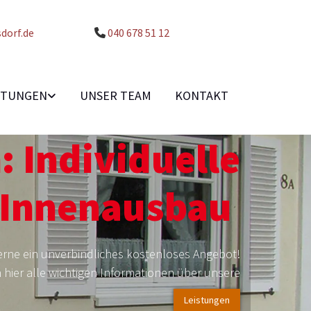
dorf.de
040 678 51 12

STUNGEN
UNSER TEAM
KONTAKT
 Individuelle
 Innenausbau
gerne ein unverbindliches kostenloses Angebot!
n hier alle wichtigen Informationen über unsere
Leistungen