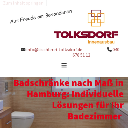
Zum Inhalt springen
info@tischlerei-tolksdorf.de
040


678 51 12
Badschränke nach Maß in
Hamburg: Individuelle
Lösungen für Ihr
Badezimmer