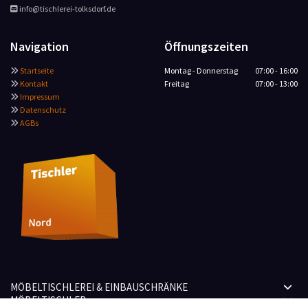
info@tischlerei-tolksdorf.de

Navigation
Öffnungszeiten
Startseite
Montag - Donnerstag
07:00 - 16:00

Kontakt
Freitag
07:00 - 13:00

Impressum

Datenschutz

AGBs

MÖBELTISCHLEREI & EINBAUSCHRÄNKE
MÖBELTISCHLER