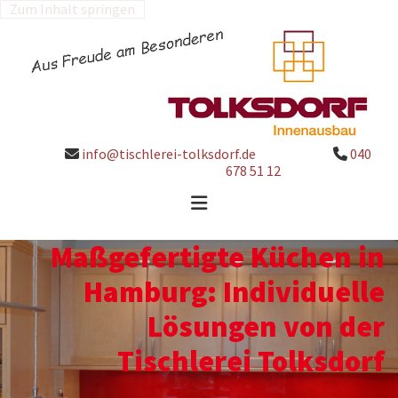
Zum Inhalt springen
info@tischlerei-tolksdorf.de
040


678 51 12
Maßgefertigte Küchen in
Hamburg: Individuelle
Lösungen von der
Tischlerei Tolksdorf