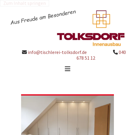
Zum Inhalt springen
info@tischlerei-tolksdorf.de
040


678 51 12