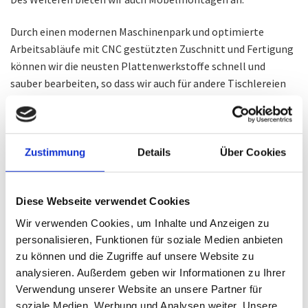
Durch einen modernen Maschinenpark und optimierte
Arbeitsabläufe mit CNC gestützten Zuschnitt und Fertigung
können wir die neusten Plattenwerkstoffe schnell und
sauber bearbeiten, so dass wir auch für andere Tischlereien
fertigen.
Zu unseren langjährigen Kunden zählen Privathaushalte,
Inneneinrichter, Architekten, Industriebetriebe, Banken und
Zustimmung
Details
Über Cookies
Versicherungen in und um Hamburg.
Dies bereits seit mehr als 50 Jahren.
Diese Webseite verwendet Cookies
Der große Erfolg unserer Werkstatt basiert
Wir verwenden Cookies, um Inhalte und Anzeigen zu
hauptsächlich auf:
personalisieren, Funktionen für soziale Medien anbieten
zu können und die Zugriffe auf unsere Website zu
Kompetente Beratung gestützt durch 3-D CAD
analysieren. Außerdem geben wir Informationen zu Ihrer
Zeichnungen
Verwendung unserer Website an unsere Partner für
Hohe Qualität der Fertigung sowie der verwendeten
soziale Medien, Werbung und Analysen weiter. Unsere