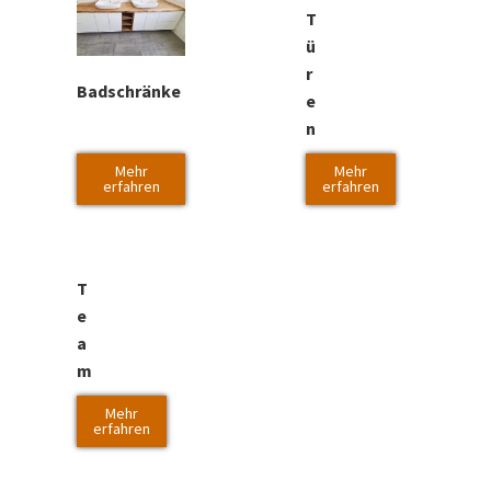
T
ü
r
Badschränke
e
n
Mehr
Mehr
erfahren
erfahren
T
e
a
m
Mehr
erfahren