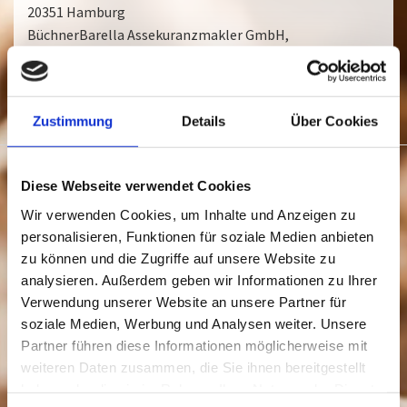
20351 Hamburg
BüchnerBarella Assekuranzmakler GmbH,
Bleichenbrücke 9, 20354 Hamburg
Inhaltlich Verantwortlicher gemäß § 6 MDStV:
Volker
Pradel
Zustimmung
Details
Über Cookies
Recht­li­cher Hin­weis:
Diese Webseite verwendet Cookies
Die EU hat ein On­line-Ver­fah­ren zur Bei­le­gung von Strei­
Wir verwenden Cookies, um Inhalte und Anzeigen zu
tig­kei­ten zwi­schen Un­ter­neh­mern und Ver­brau­chern ge­
personalisieren, Funktionen für soziale Medien anbieten
schaf­fen. In­for­ma­tio­nen dazu fin­den Sie unter
zu können und die Zugriffe auf unsere Website zu
https://ec.europa.eu/consumers/odr
analysieren. Außerdem geben wir Informationen zu Ihrer
Wir be­tei­ligen uns nicht an einem Streit­bei­le­gungs­ver­
Verwendung unserer Website an unsere Partner für
fah­ren vor einer Ver­brau­cher­schlich­tungs­stel­le.
soziale Medien, Werbung und Analysen weiter. Unsere
Partner führen diese Informationen möglicherweise mit
weiteren Daten zusammen, die Sie ihnen bereitgestellt
Bildnachweis
Umsetzung
haben oder die sie im Rahmen Ihrer Nutzung der Dienste