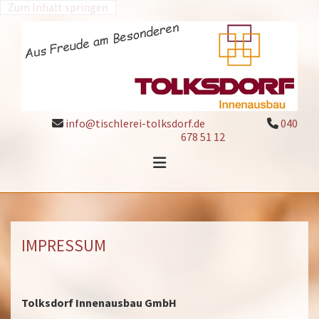
Zum Inhalt springen
info@tischlerei-tolksdorf.de
040


678 51 12
IMPRESSUM
Tolksdorf Innenausbau GmbH