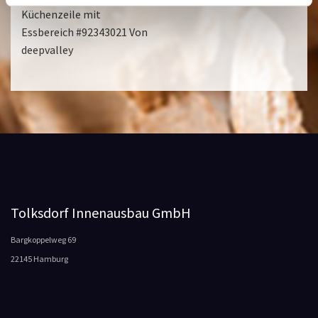
Küchenzeile mit
Essbereich #92343021 Von
deepvalley
Tolksdorf Innenausbau GmbH
Bargkoppelweg 69
22145 Hamburg