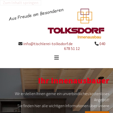
Zum Inhalt springen
info@tischlerei-tolksdorf.de
040


678 51 12
Ihr Innenausbauer
Wir erstellen Ihnen gerne ein unverbindliches kostenloses
Angebot!
Sie finden hier alle wichtigen Informationen über unsere