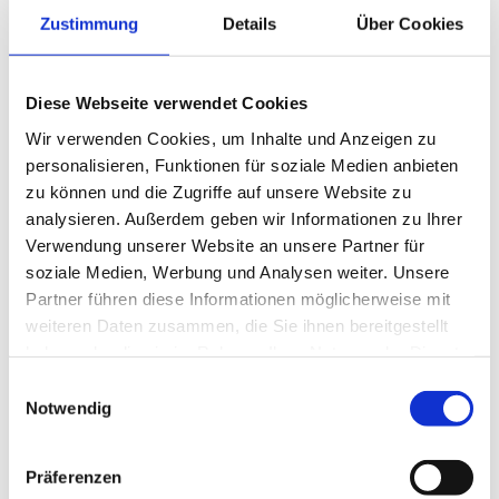
Zustimmung
Details
Über Cookies
MASSGESCHNEIDERTE MÖBEL UND E
INBAUTEN
Diese Webseite verwendet Cookies
Als erfahrene Fachleute im Umkreis von Ahrensburg wissen
Wir verwenden Cookies, um Inhalte und Anzeigen zu
wir, wie wichtig präzise Planung und Umsetzung sind. Ob
personalisieren, Funktionen für soziale Medien anbieten
Einbauschränke in kleinen Räumen oder passgenaue
zu können und die Zugriffe auf unsere Website zu
Einbauten für Ihre Küche – jede unserer Anfertigungen wird
analysieren. Außerdem geben wir Informationen zu Ihrer
millimetergenau auf Ihre räumlichen Gegebenheiten
Verwendung unserer Website an unsere Partner für
abgestimmt. Unsere Möbeltischlerei & Einbauschränke —
soziale Medien, Werbung und Analysen weiter. Unsere
Ahrensburg zeichnet sich durch hohe Flexibilität und
Partner führen diese Informationen möglicherweise mit
jahrelange Erfahrung aus. Klemmt ein Fenster, schleift eine
weiteren Daten zusammen, die Sie ihnen bereitgestellt
Tür, oder muss ein Stuhl neu geleimt werden? Auch für solche
haben oder die sie im Rahmen Ihrer Nutzung der Dienste
Reparaturen stehen wir Ihnen gerne zur Seite. Mit unserem
gesammelt haben.
Einwilligungsauswahl
geschulten Team und umfassendem Know-how begleiten wir
Notwendig
Sie von der persönlichen Beratung bis zur Montage und
sorgen dafür, dass Ihre Möbel lange in bestem Zustand
bleiben.
Präferenzen