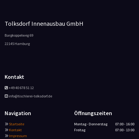
Tolksdorf Innenausbau GmbH
Bargkoppelweg 69
22145 Hamburg
Kontakt
+49 40 678 51 12

info@tischlerei-tolksdorf.de

Navigation
Öffnungszeiten
Startseite
Montag - Donnerstag
07:00 - 16:00

Kontakt
Freitag
07:00 - 13:00

Impressum
