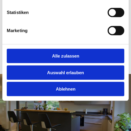
Statistiken
Einbauten
Einzelmöbel
Marketing
Küchen
Badschränke
Türen
Alle zulassen
Kleiderschränke nach Maß
Auswahl erlauben
Ablehnen