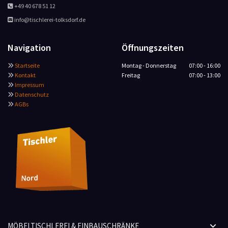
+49 40 678 51 12

info@tischlerei-tolksdorf.de

Navigation
Öffnungszeiten
Startseite
Montag - Donnerstag
07:00 - 16:00

Kontakt
Freitag
07:00 - 13:00

Impressum

Datenschutz

AGBs

MÖBELTISCHLEREI & EINBAUSCHRÄNKE