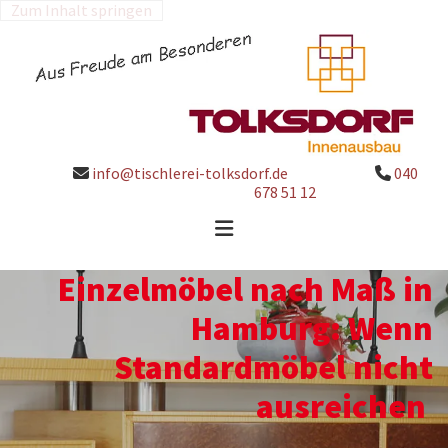
Zum Inhalt springen
info@tischlerei-tolksdorf.de
040


678 51 12
Einzelmöbel nach Maß in
Hamburg: Wenn
Standardmöbel nicht
ausreichen