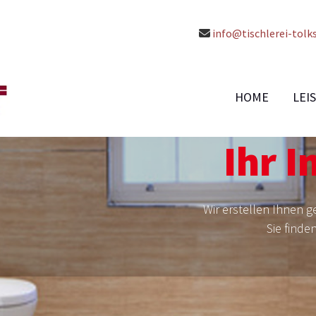
info@tischlerei-tolks

HOME
LEI
Ihr 
Wir erstellen Ihnen 
Sie finde