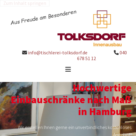
Zum Inhalt springen
info@tischlerei-tolksdorf.de
040


678 51 12
Hochwertige
Einbauschränke nach Maß
in Hamburg
Wir erstellen Ihnen gerne ein unverbindliches kostenloses
Angebot!