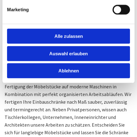
EINBAUSCHRÄNKE FÜR JEDEN RAUM
Marketing
Wir konfigurieren und fertigen Ihre Einbauschränke nach
Maß für alle Räumlichkeiten an und so können Sie etwa in
Ihrem Wohnzimmer den gewünschten Wohlfühlcharakter
Alle zulassen
herstellen. Möchten Sie einen Kleiderschrank für das
Schlafzimmer in Auftrag geben oder vielleicht ein
Auswahl erlauben
Kinderzimmer mit unserem hochwertigen Mobiliar
ausstatten?
Ablehnen
Unser Unternehmen im Norden Hamburgs setzt bei der
Fertigung der Möbelstücke auf moderne Maschinen in
Kombination mit perfekt organisierten Arbeitsabläufen. Wir
fertigen Ihre Einbauschränke nach Maß sauber, zuverlässig
und termingerecht an. Neben Privatpersonen, wissen auch
Tischlerkollegen, Unternehmen, Inneneinrichter und
Architekten unsere Arbeiten zu schätzen. Entscheiden Sie
sich für langlebige Möbelstücke und lassen Sie die Schränke