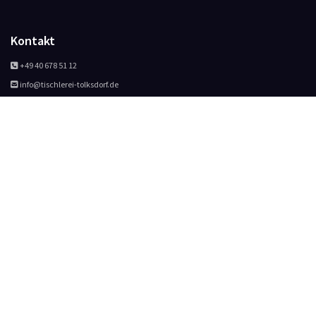
Kontakt
+49 40 678 51 12

info@tischlerei-tolksdorf.de

Navigation
Öffnungszeiten
Startseite
Montag - Donnerstag
07:00 - 16:00

Kontakt
Freitag
07:00 - 13:00

Impressum

Datenschutz

AGBs
