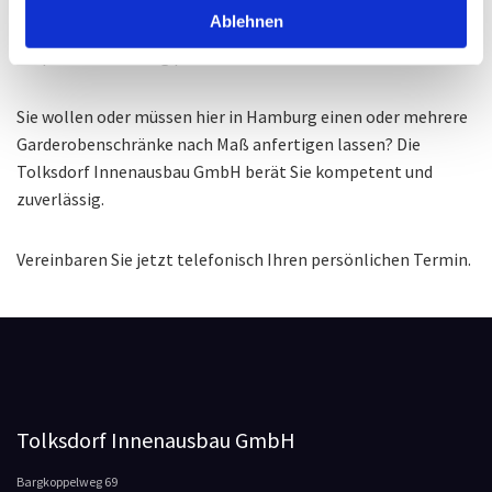
Treppenunterschrank oder ob freistehender
Ablehnen
Garderobenschrank mit Spiegel; für jedes Problem haben wir
die passende Lösung parat.
Sie wollen oder müssen hier in Hamburg einen oder mehrere
Garderobenschränke nach Maß anfertigen lassen? Die
Tolksdorf Innenausbau GmbH berät Sie kompetent und
zuverlässig.
Vereinbaren Sie jetzt telefonisch Ihren persönlichen Termin.
Tolksdorf Innenausbau GmbH
Bargkoppelweg 69