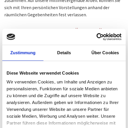
zusammen. Auf unsere millimetergenaue Arbeit können Sie
sich mit Ihren persönlichen Vorstellungen anhand der
räumlichen Gegebenheiten fest verlassen.
GARDEROBENSCHRANK FÜR VIELFÄLTIGE
NUTZUNG
Zustimmung
Details
Über Cookies
Zum Aufhängen und Ablegen von Oberbekleidung wie Jacke,
Hut und Mantel, kurz gesagt der Garderobe wird ein Schrank
benötigt. Der muss einerseits von seinen Ausmaßen mitsamt
Diese Webseite verwendet Cookies
der Ausstattung in die Eingangsdiele passen und andererseits
mit seinem Material inklusive dem Design Ihren
Wir verwenden Cookies, um Inhalte und Anzeigen zu
personalisieren, Funktionen für soziale Medien anbieten
Vorstellungen entsprechen.
zu können und die Zugriffe auf unsere Website zu
Der Einzug in das neue Eigenheim oder der Wohnungsumzug
analysieren. Außerdem geben wir Informationen zu Ihrer
sind willkommene bis notwendige Anlässe, um
Verwendung unserer Website an unsere Partner für
Garderobenschränke nach Maß anfertigen zu lassen. Der
soziale Medien, Werbung und Analysen weiter. Unsere
Garderobenschrank nach Maß ist oftmals das i-Tüpfelchen
Partner führen diese Informationen möglicherweise mit
für die Einrichtung des Eingangsbereiches.