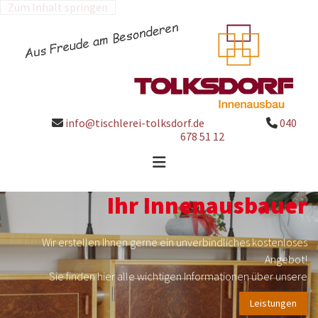
Zum Inhalt springen
info@tischlerei-tolksdorf.de
040


678 51 12
Ihr Innenausbauer
Wir erstellen Ihnen gerne ein unverbindliches kostenloses
Angebot!
Sie finden hier alle wichtigen Informationen über unsere
Leistungen